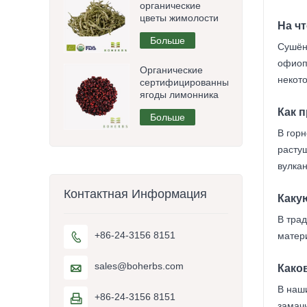
органические
цветы жимолости
На ч
Больше
Сушён
офиоп
Органические
некот
сертифицированные
ягоды лимонника
Как 
Больше
В гор
расту
вулкан
Контактная Информация
Каку
В тра
+86-24-3156 8151
матер

sales@boherbs.com

Како
В наш
+86-24-3156 8151

замачи