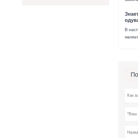
Знае
одув
В нас
являе
По