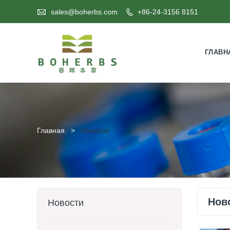

sales@boherbs.com
+86-24-3156 8151

ГЛАВН
Главная
>
Hовости
Hов
Новости