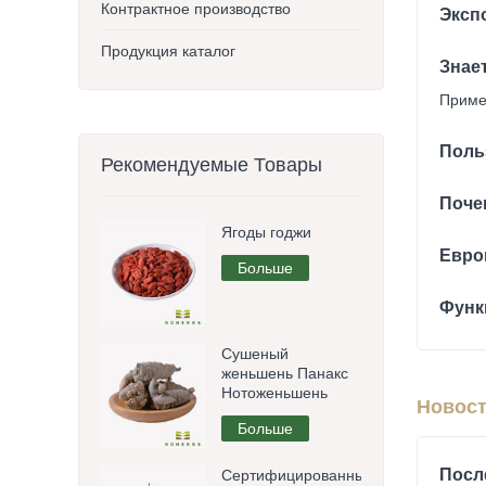
Контрактное производство
Эксп
Продукция каталог
Знае
Приме
Поль
Рекомендуемые Товары
Поче
Ягоды годжи
Евро
Больше
Функ
Сушеный
женьшень Панакс
Нотоженьшень
Новост
Больше
Посл
Сертифицированные