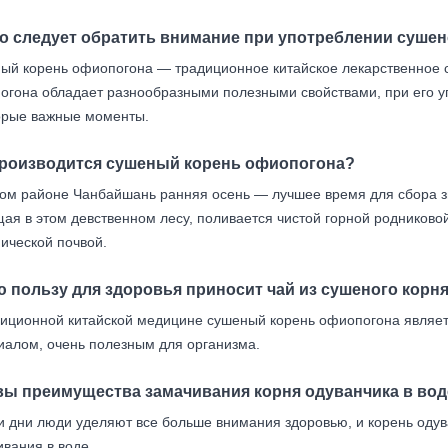
то следует обратить внимание при употреблении суше
ый корень офиопогона — традиционное китайское лекарственное с
огона обладает разнообразными полезными свойствами, при его у
орые важные моменты.
производится сушеный корень офиопогона?
ном районе Чанбайшань ранняя осень — лучшее время для сбора 
щая в этом девственном лесу, поливается чистой горной родниково
ической почвой.
ю пользу для здоровья приносит чай из сушеного корн
диционной китайской медицине сушеный корень офиопогона являе
иалом, очень полезным для организма.
вы преимущества замачивания корня одуванчика в вод
и дни люди уделяют все больше внимания здоровью, и корень одув
вания в воде.