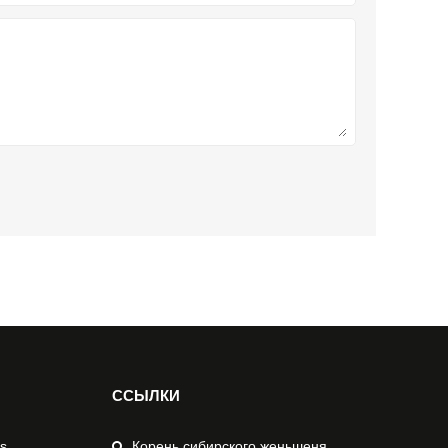
ССЫЛКИ
s
Корень сибирского женьшеня