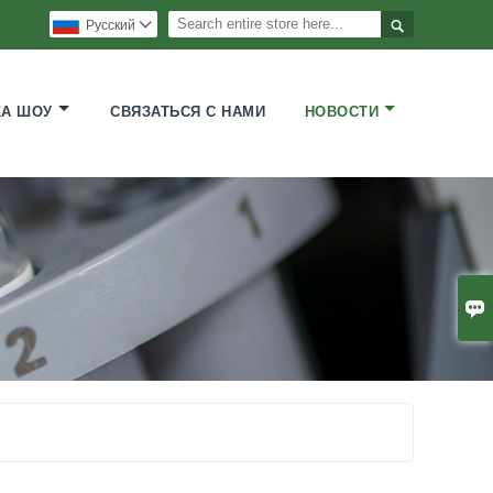

Pусский

КА ШОУ
СВЯЗАТЬСЯ С НАМИ
НОВОСТИ
