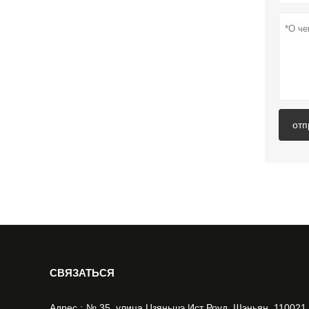
отп
CВЯЗАТЬСЯ
Адрес :
№ 35, улица Цзяньшэ Ист Роуд, Шэньян, 110021,