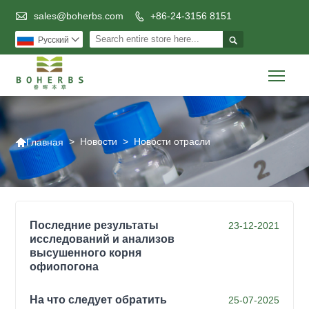

sales@boherbs.com
+86-24-3156 8151


Pусский

Togg

>
Новости
>
Новости отрасли
Главная
Последние результаты
23-12-2021
исследований и анализов
высушенного корня
офиопогона
На что следует обратить
25-07-2025